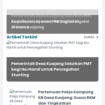
Pemerintah Desa Kuajang Salurkan PMT
bagi Ibu Hamil untuk Pencegahan
Sosialisasi Layanan PBB Digital Digelar
Stunting
di Desa Kuajang
Artikel Terkini
Indeks
Pemerintah Desa Kuajang Salurkan PMT
bagi Ibu Hamil untuk Pencegahan
Stunting
Pertemuan Pokja Kampung
KB Desa Kuajang: Susun RKM
dan Tingkatkan