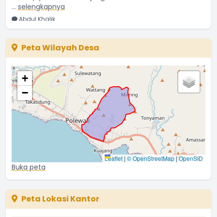
Abdul Khalik
17 Juni 2025 05:42:22
Terimakasih banyak Atas Bantuan Langsung Tunainya
...
selengkapnya
Peta Wilayah Desa
Pua Kaso
28 Mei 2025 19:41:07
+
PMK 49 Tahun 2025 adalah terobosan hebat yang
−
memperkuat
...
selengkapnya
desago
01 September 2025 10:24:33
Pertemuan Pokja Kampung KB di Desa Kuajang sangat
inspiratif,
Leaflet
|
© OpenStreetMap
|
OpenSID
...
selengkapnya
Buka peta
desago
29 Agustus 2025 09:30:58
Peta Lokasi Kantor
Langkah Pemerintah Desa Kuajang bersama DPRD
Polman