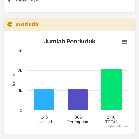
Ebook Desa
Statistik
Jumlah Penduduk
Jumlah Penduduk
Bar chart with 3 bars.
The chart has 1 X axis displaying categories.
3k
The chart has 1 Y axis displaying Jumlah. Data ranges from 10
2k
Jumlah
1k
0
1045
1065
2110
Laki-laki
Perempuan
TOTAL
Highcharts.com
End of interactive chart.