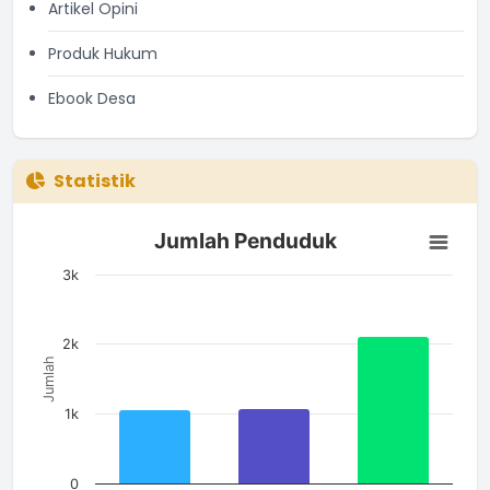
Artikel Opini
Produk Hukum
Ebook Desa
Statistik
Jumlah Penduduk
Jumlah Penduduk
Bar chart with 3 bars.
The chart has 1 X axis displaying categories.
3k
The chart has 1 Y axis displaying Jumlah. Data ranges from 10
2k
Jumlah
1k
0