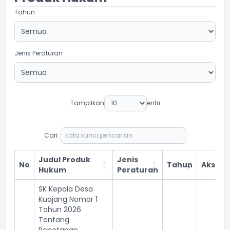
Tahun
Jenis Peraturan
Tampilkan
entri
Cari:
Judul Produk
Jenis
No
Tahun
Aksi
Hukum
Peraturan
SK Kepala Desa
Kuajang Nomor 1
Tahun 2026
Tentang