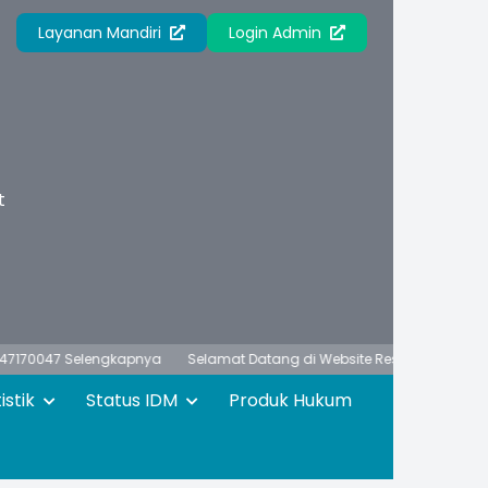
Layanan Mandiri
Login Admin
t
047
Selengkapnya
Selamat Datang di Website Resmi Desa Kuajang, Ke
istik
Status IDM
Produk Hukum