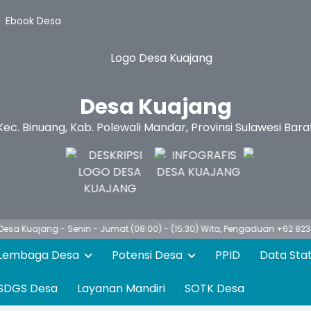
Ebook Desa
Desa Kuajang
Kec. Binuang, Kab. Polewali Mandar, Provinsi Sulawesi Bara
jang - Senin - Jumat (08:00) - (15:30) Wita, Pengaduan +62 82347170
Lembaga Desa
Potensi Desa
PPID
Data Stat
SDGS Desa
Layanan Mandiri
SOTK Desa