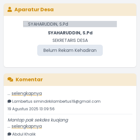
inspiratif,
Aparatur Desa
...
selengkapnya
desago
29 Agustus 2025 09:30:58
SYAHARUDDIN, S.Pd
Langkah Pemerintah Desa Kuajang bersama DPRD
SEKRETARIS DESA
Polman
Belum Rekam Kehadiran
...
selengkapnya
desago
27 Agustus 2025 09:38:05
Kopdes
Komentar
...
selengkapnya
Lambertus simindirkilambertus19@gmail.com
19 Agustus 2025 13:09:56
Mantap pak sekdes kuajang
...
selengkapnya
Abdul Khalik
17 Juni 2025 05:42:22