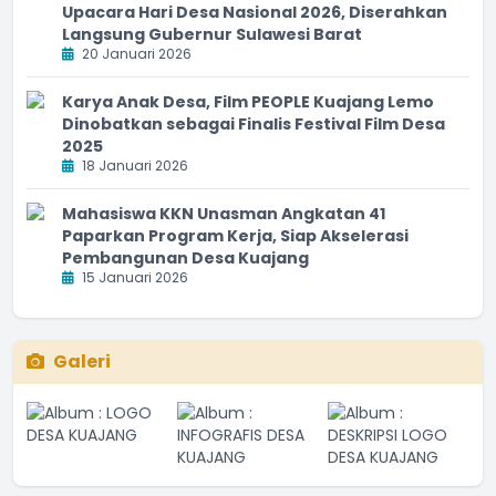
Upacara Hari Desa Nasional 2026, Diserahkan
Langsung Gubernur Sulawesi Barat
20 Januari 2026
Karya Anak Desa, Film PEOPLE Kuajang Lemo
Dinobatkan sebagai Finalis Festival Film Desa
2025
18 Januari 2026
Mahasiswa KKN Unasman Angkatan 41
Paparkan Program Kerja, Siap Akselerasi
Pembangunan Desa Kuajang
15 Januari 2026
PMK 49 Tahun 2025 adalah terobosan hebat yang
Galeri
memperkuat
...
selengkapnya
desago
01 September 2025 10:24:33
Pertemuan Pokja Kampung KB di Desa Kuajang sangat