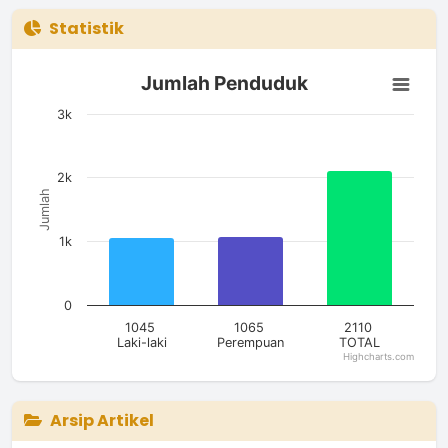
Statistik
Jumlah Penduduk
Jumlah Penduduk
Bar chart with 3 bars.
The chart has 1 X axis displaying categories.
3k
The chart has 1 Y axis displaying Jumlah. Data ranges from 10
2k
Jumlah
1k
0
1045
1065
2110
Laki-laki
Perempuan
TOTAL
Highcharts.com
End of interactive chart.
Arsip Artikel