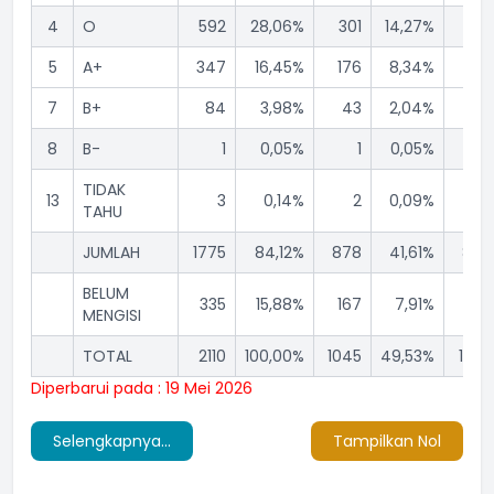
4
O
592
28,06%
301
14,27%
291
5
A+
347
16,45%
176
8,34%
171
7
B+
84
3,98%
43
2,04%
41
8
B-
1
0,05%
1
0,05%
0
TIDAK
13
3
0,14%
2
0,09%
1
TAHU
JUMLAH
1775
84,12%
878
41,61%
897
BELUM
335
15,88%
167
7,91%
168
MENGISI
TOTAL
2110
100,00%
1045
49,53%
1065
Diperbarui pada : 19 Mei 2026
Selengkapnya...
Tampilkan Nol