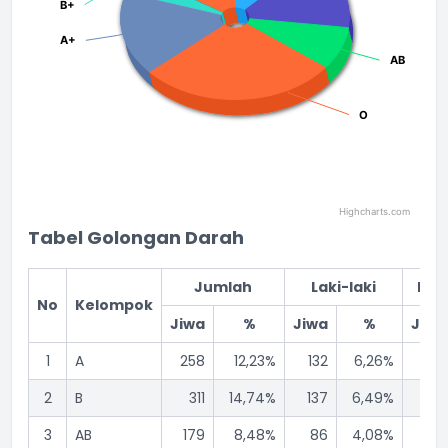
B+
B+
A+
A+
AB
AB
O
O
Highcharts.com
End of interactive chart.
Tabel Golongan Darah
Jumlah
Laki-laki
Per
No
Kelompok
Jiwa
%
Jiwa
%
Jiwa
1
A
258
12,23%
132
6,26%
126
2
B
311
14,74%
137
6,49%
174
3
AB
179
8,48%
86
4,08%
93