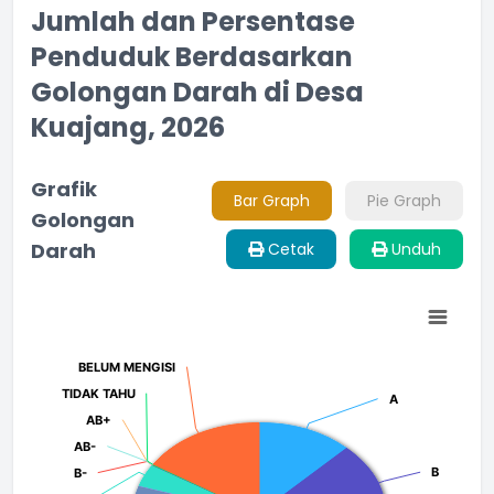
Jumlah dan Persentase
Penduduk Berdasarkan
Golongan Darah di Desa
Kuajang, 2026
Grafik
Bar Graph
Pie Graph
Golongan
Darah
Cetak
Unduh
Chart
Pie chart with 14 slices.
BELUM MENGISI
BELUM MENGISI
TIDAK TAHU
TIDAK TAHU
A
A
AB+
AB+
AB-
AB-
B
B
B-
B-