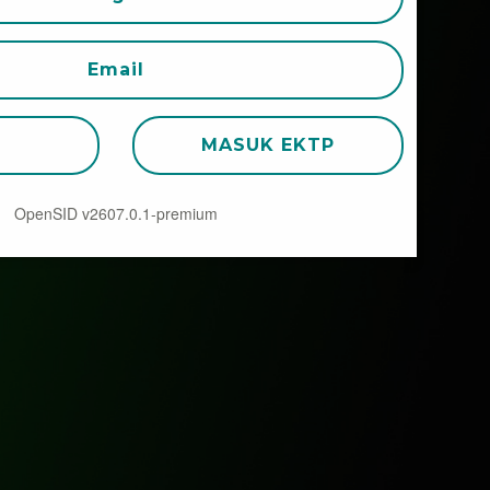
Email
K
MASUK EKTP
OpenSID v2607.0.1-premium