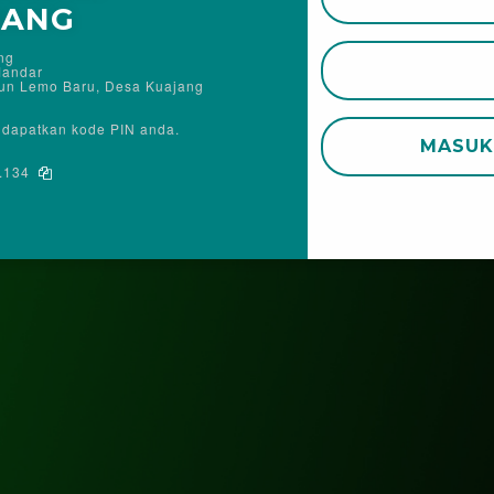
JANG
ng
Mandar
sun Lemo Baru, Desa Kuajang
ndapatkan kode PIN anda.
MASU
.134